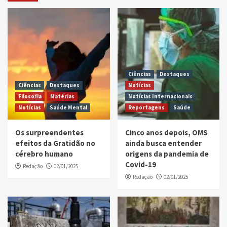
Ciências
Destaques
Ciências
Destaques
Notícias
Filosofia
Matérias
Notícias Internacionais
Notícias
Saúde Mental
Reportagens
Saúde
Os surpreendentes
Cinco anos depois, OMS
efeitos da Gratidão no
ainda busca entender
cérebro humano
origens da pandemia de
Covid-19
Redação
02/01/2025
Redação
02/01/2025