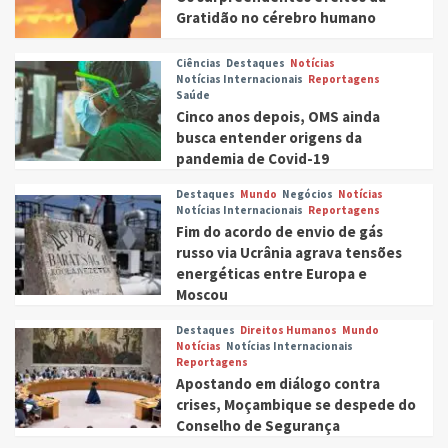
Gratidão no cérebro humano
Ciências
Destaques
Notícias
Notícias Internacionais
Reportagens
Saúde
Cinco anos depois, OMS ainda
busca entender origens da
pandemia de Covid-19
Destaques
Mundo
Negócios
Notícias
Notícias Internacionais
Reportagens
Fim do acordo de envio de gás
russo via Ucrânia agrava tensões
energéticas entre Europa e
Moscou
Destaques
Direitos Humanos
Mundo
Notícias
Notícias Internacionais
Reportagens
Apostando em diálogo contra
crises, Moçambique se despede do
Conselho de Segurança