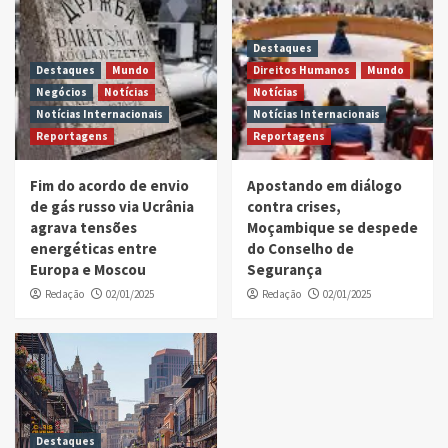
Destaques
Destaques
Mundo
Direitos Humanos
Mundo
Negócios
Notícias
Notícias
Notícias Internacionais
Notícias Internacionais
Reportagens
Reportagens
Fim do acordo de envio
Apostando em diálogo
de gás russo via Ucrânia
contra crises,
agrava tensões
Moçambique se despede
energéticas entre
do Conselho de
Europa e Moscou
Segurança
Redação
02/01/2025
Redação
02/01/2025
Destaques