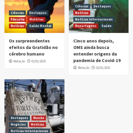
Ciências
Destaques
Ciências
Destaques
Notícias
Filosofia
Matérias
Notícias Internacionais
Notícias
Saúde Mental
Reportagens
Saúde
Os surpreendentes
Cinco anos depois,
efeitos da Gratidão no
OMS ainda busca
cérebro humano
entender origens da
pandemia de Covid-19
Redação
02/01/2025
Redação
02/01/2025
Destaques
Mundo
Negócios
Notícias
Notícias Internacionais