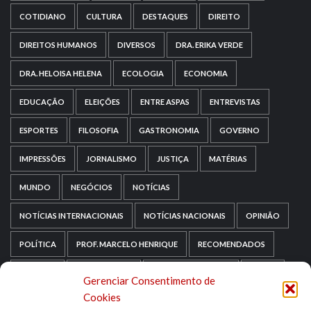
COTIDIANO
CULTURA
DESTAQUES
DIREITO
DIREITOS HUMANOS
DIVERSOS
DRA. ERIKA VERDE
DRA. HELOISA HELENA
ECOLOGIA
ECONOMIA
EDUCAÇÃO
ELEIÇÕES
ENTRE ASPAS
ENTREVISTAS
ESPORTES
FILOSOFIA
GASTRONOMIA
GOVERNO
IMPRESSÕES
JORNALISMO
JUSTIÇA
MATÉRIAS
MUNDO
NEGÓCIOS
NOTÍCIAS
NOTÍCIAS INTERNACIONAIS
NOTÍCIAS NACIONAIS
OPINIÃO
POLÍTICA
PROF. MARCELO HENRIQUE
RECOMENDADOS
RELIGIÃO
REPORTAGENS
RIO GRANDE DO SUL
SAÚDE
Gerenciar Consentimento de
Cookies
SAÚDE MENTAL
SEM CATEGORIA
SOCIOLOGIA