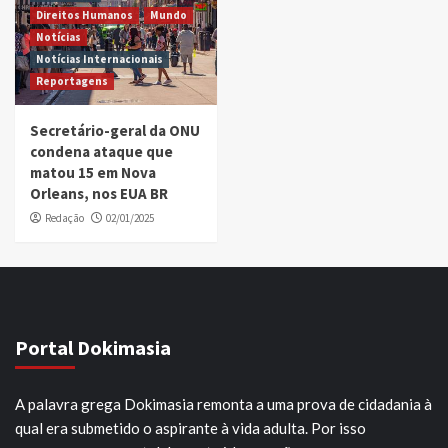
Direitos Humanos
Mundo
Notícias
Notícias Internacionais
Reportagens
Secretário-geral da ONU
condena ataque que
matou 15 em Nova
Orleans, nos EUA BR
Redação
02/01/2025
Portal Dokimasia
A palavra grega Dokimasia remonta a uma prova de cidadania à
qual era submetido o aspirante à vida adulta. Por isso