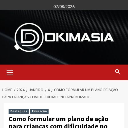
Skip
07/08/2026
to
content
Primary
Menu
HOME
2024
JANEIRO
4
COMO FORMULAR UM PLANO DE AÇÃO
PARA CRIANÇAS COM DIFICULDADE NO APRENDIZADO
Destaques
Educação
Como formular um plano de ação
para crianças com dificuldade no