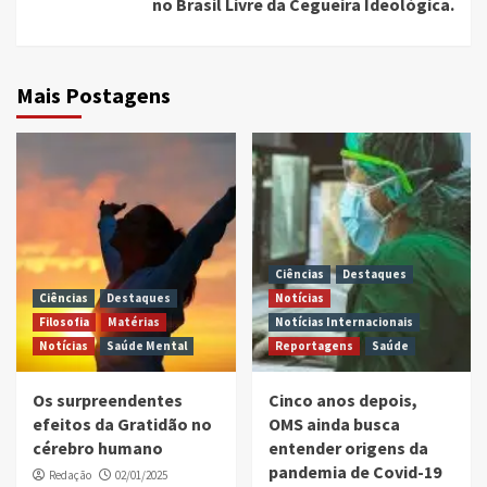
no Brasil Livre da Cegueira Ideológica.
Mais Postagens
Ciências
Destaques
Ciências
Destaques
Notícias
Filosofia
Matérias
Notícias Internacionais
Notícias
Saúde Mental
Reportagens
Saúde
Os surpreendentes
Cinco anos depois,
efeitos da Gratidão no
OMS ainda busca
cérebro humano
entender origens da
pandemia de Covid-19
Redação
02/01/2025