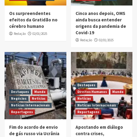
Os surpreendentes
Cinco anos depois, OMS
efeitos da Gratidão no
ainda busca entender
cérebro humano
origens da pandemia de
Covid-19
Redação
02/01/2025
Redação
02/01/2025
Destaques
Destaques
Mundo
Direitos Humanos
Mundo
Negócios
Notícias
Notícias
Notícias Internacionais
Notícias Internacionais
Reportagens
Reportagens
Fim do acordo de envio
Apostando em diálogo
de gás russo via Ucrânia
contra crises,