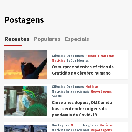
Postagens
Recentes
Populares
Especiais
Ciências
Destaques
Filosofia
Matérias
Notícias
Saúde Mental
Os surpreendentes efeitos da
Gratidão no cérebro humano
Ciências
Destaques
Notícias
Notícias Internacionais
Reportagens
Saúde
Cinco anos depois, OMS ainda
busca entender origens da
pandemia de Covid-19
Destaques
Mundo
Negócios
Notícias
Notícias Internacionais
Reportagens