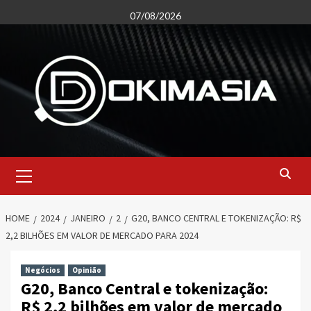
Skip
07/08/2026
to
content
Primary
Menu
HOME
2024
JANEIRO
2
G20, BANCO CENTRAL E TOKENIZAÇÃO: R$
2,2 BILHÕES EM VALOR DE MERCADO PARA 2024
Negócios
Opinião
G20, Banco Central e tokenização:
R$ 2,2 bilhões em valor de mercado