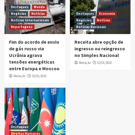
Destaques
Mundo
Negócios
Notícias
Destaques
Economia
Notícias Internacionais
Negócios
Notícias
Reportagens
Notícias Nacionais
Fim do acordo de envio
Receita abre opção de
de gás russo via
ingresso ou reingresso
Ucrânia agrava
no Simples Nacional
tensões energéticas
Redação
02/01/2025
entre Europa e Moscou
Redação
02/01/2025
Destaques
Direitos Humanos