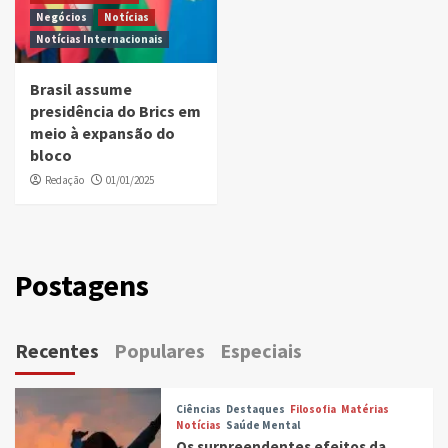
Negócios
Notícias
Notícias Internacionais
Brasil assume
presidência do Brics em
meio à expansão do
bloco
Redação
01/01/2025
Postagens
Recentes
Populares
Especiais
Ciências
Destaques
Filosofia
Matérias
Notícias
Saúde Mental
Os surpreendentes efeitos da