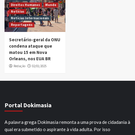
Direitos Humanos
Mundo
Notícias
Notícias Internacionais
Reportagens
Secretário-geral da ONU
condena ataque que
matou 15 em Nova
Orleans, nos EUA BR
Redação
02/01/2025
Portal Dokimasia
A palavra grega Dokimasia remonta a uma prova de cidadania à
qual era submetido o aspirante à vida adulta. Por isso