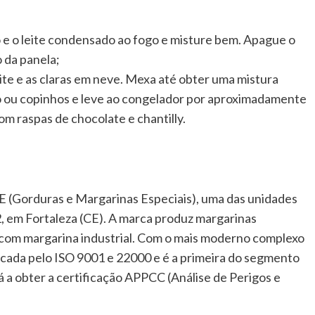
 e o leite condensado ao fogo e misture bem. Apague o
 da panela;
eite e as claras em neve. Mexa até obter uma mistura
 ou copinhos e leve ao congelador por aproximadamente
m raspas de chocolate e chantilly.
E (Gorduras e Margarinas Especiais), uma das unidades
, em Fortaleza (CE). A marca produz margarinas
com margarina industrial. Com o mais moderno complexo
ificada pelo ISO 9001 e 22000 e é a primeira do segmento
 a obter a certificação APPCC (Análise de Perigos e