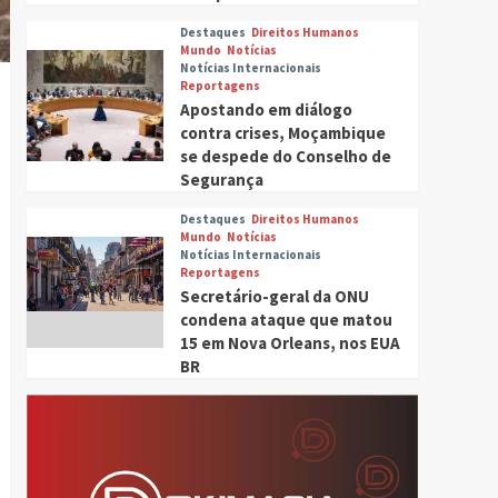
Destaques
Direitos Humanos
Mundo
Notícias
Notícias Internacionais
Reportagens
Apostando em diálogo
contra crises, Moçambique
se despede do Conselho de
Segurança
Destaques
Direitos Humanos
Mundo
Notícias
Notícias Internacionais
Reportagens
Secretário-geral da ONU
condena ataque que matou
15 em Nova Orleans, nos EUA
BR