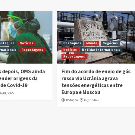
estaques
Notícias
Destaques
Mundo
Negócios
rnacionais
Reportagens
Notícias
Notícias Internacionais
Reportagens
s depois, OMS ainda
Fim do acordo de envio de gás
ender origens da
russo via Ucrânia agrava
de Covid-19
tensões energéticas entre
Europa e Moscou
02/01/2025
Redação
02/01/2025