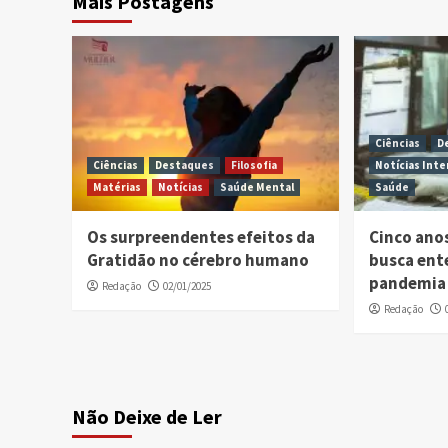
Mais Postagens
Ciências
D
Ciências
Destaques
Filosofia
Notícias Inte
Matérias
Notícias
Saúde Mental
Saúde
Os surpreendentes efeitos da
Cinco ano
Gratidão no cérebro humano
busca ent
pandemia 
Redação
02/01/2025
Redação
Não Deixe de Ler