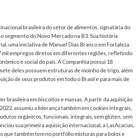
acional brasileira do setor de alimentos, signatária do
no segmento do Novo Mercado na B3. Sua história
al, uma iniciativa de Manuel Dias Branco em Fortaleza
 mil empregos diretos em diferentes regiões, refletindo
ômico e social do país. A Companhia possui 18
 sete deles possuem estruturas de moinho de trigo, além
ibuição de seus produtos em todo o Brasil e para mais de
er brasileira em biscoitos e massas. A partir da aquisição
2022, assumiu a liderança também em cookies integrais,
odutos orgânicos, funcionais, integrais, sem glúten, sem
nciou sua primeira aquisição internacional, a LasAcacias,
s que também tem no portfólio misturas para bolos e