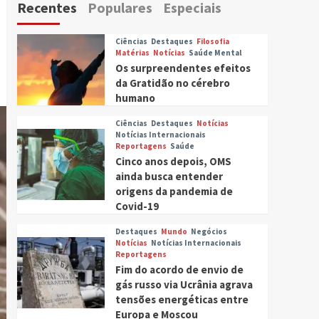
Recentes
Populares
Especiais
Ciências
Destaques
Filosofia
Matérias
Notícias
Saúde Mental
Os surpreendentes efeitos
da Gratidão no cérebro
humano
Ciências
Destaques
Notícias
Notícias Internacionais
Reportagens
Saúde
Cinco anos depois, OMS
ainda busca entender
origens da pandemia de
Covid-19
Destaques
Mundo
Negócios
Notícias
Notícias Internacionais
Reportagens
Fim do acordo de envio de
gás russo via Ucrânia agrava
tensões energéticas entre
Europa e Moscou