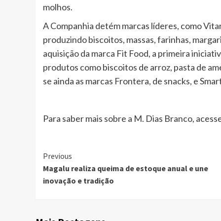
molhos.
A Companhia detém marcas líderes, como Vitarel
produzindo biscoitos, massas, farinhas, margar
aquisição da marca Fit Food, a primeira inici
produtos como biscoitos de arroz, pasta de am
se ainda as marcas Frontera, de snacks, e Sma
Para saber mais sobre a M. Dias Branco, acess
Continue
Previous
Magalu realiza queima de estoque anual e une
Reading
inovação e tradição