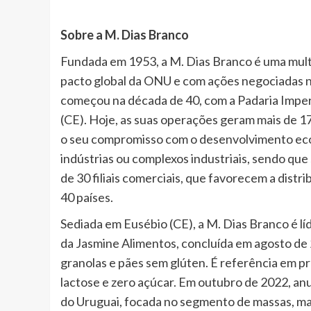
Sobre a M. Dias Branco
Fundada em 1953, a M. Dias Branco é uma multin
pacto global da ONU e com ações negociadas 
começou na década de 40, com a Padaria Imperi
(CE). Hoje, as suas operações geram mais de 17
o seu compromisso com o desenvolvimento econ
indústrias ou complexos industriais, sendo que
de 30 filiais comerciais, que favorecem a distr
40 países.
Sediada em Eusébio (CE), a M. Dias Branco é líd
da Jasmine Alimentos, concluída em agosto de 
granolas e pães sem glúten. É referência em pr
lactose e zero açúcar. Em outubro de 2022, anu
do Uruguai, focada no segmento de massas, ma