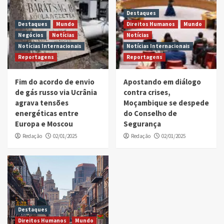
Destaques
Destaques
Mundo
Direitos Humanos
Mundo
Negócios
Notícias
Notícias
Notícias Internacionais
Notícias Internacionais
Reportagens
Reportagens
Fim do acordo de envio
Apostando em diálogo
de gás russo via Ucrânia
contra crises,
agrava tensões
Moçambique se despede
energéticas entre
do Conselho de
Europa e Moscou
Segurança
Redação
02/01/2025
Redação
02/01/2025
Destaques
Direitos Humanos
Mundo