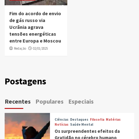
Fim do acordo de envio
de gás russo via
Ucrânia agrava
tensões energéticas
entre Europa e Moscou
Redação
02/01/2025
Postagens
Recentes
Populares
Especiais
Ciências
Destaques
Filosofia
Matérias
Notícias
Saúde Mental
Os surpreendentes efeitos da
Gratidão no cérebro humano