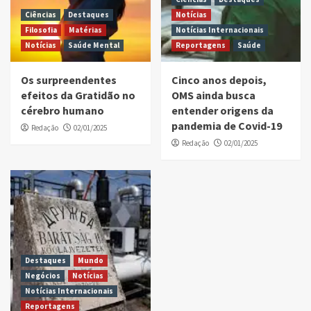
Ciências
Destaques
Notícias
Filosofia
Matérias
Notícias Internacionais
Notícias
Saúde Mental
Reportagens
Saúde
Os surpreendentes
Cinco anos depois,
efeitos da Gratidão no
OMS ainda busca
cérebro humano
entender origens da
pandemia de Covid-19
Redação
02/01/2025
Redação
02/01/2025
Destaques
Mundo
Negócios
Notícias
Notícias Internacionais
Reportagens