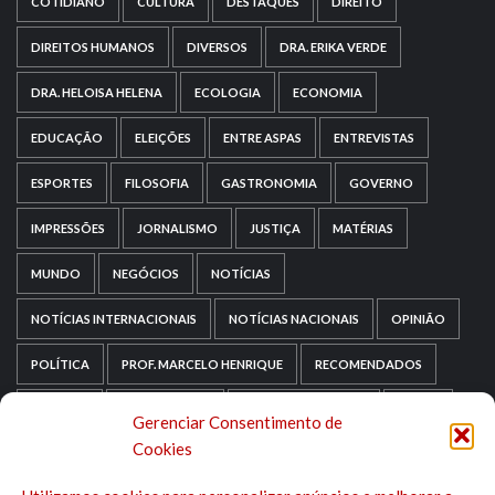
COTIDIANO
CULTURA
DESTAQUES
DIREITO
DIREITOS HUMANOS
DIVERSOS
DRA. ERIKA VERDE
DRA. HELOISA HELENA
ECOLOGIA
ECONOMIA
EDUCAÇÃO
ELEIÇÕES
ENTRE ASPAS
ENTREVISTAS
ESPORTES
FILOSOFIA
GASTRONOMIA
GOVERNO
IMPRESSÕES
JORNALISMO
JUSTIÇA
MATÉRIAS
MUNDO
NEGÓCIOS
NOTÍCIAS
NOTÍCIAS INTERNACIONAIS
NOTÍCIAS NACIONAIS
OPINIÃO
POLÍTICA
PROF. MARCELO HENRIQUE
RECOMENDADOS
RELIGIÃO
REPORTAGENS
RIO GRANDE DO SUL
SAÚDE
Gerenciar Consentimento de
Cookies
SAÚDE MENTAL
SEM CATEGORIA
SOCIOLOGIA