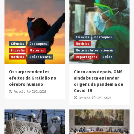
Ciências
Destaques
Ciências
Destaques
Notícias
Filosofia
Matérias
Notícias Internacionais
Notícias
Saúde Mental
Reportagens
Saúde
Os surpreendentes
Cinco anos depois, OMS
efeitos da Gratidão no
ainda busca entender
cérebro humano
origens da pandemia de
Covid-19
Redação
02/01/2025
Redação
02/01/2025