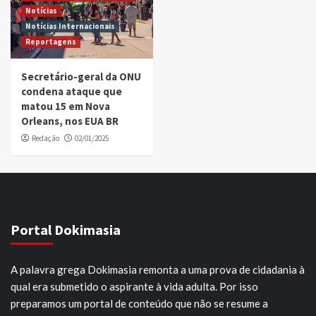
Notícias
Notícias Internacionais
Reportagens
Secretário-geral da ONU
condena ataque que
matou 15 em Nova
Orleans, nos EUA BR
Redação
02/01/2025
Portal Dokimasia
A palavra grega Dokimasia remonta a uma prova de cidadania à
qual era submetido o aspirante à vida adulta. Por isso
preparamos um portal de conteúdo que não se resume a