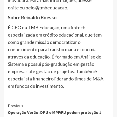
inovadora. Para mais informações, acesse
o
site
ou pelo
@tmbeducacao
.
Sobre Reinaldo Boesso
É CEO da TMB Educação, uma fintech
especializada em crédito educacional, que tem
como grande missão democratizar o
conhecimento para transformar a economia
através da educação. É formado em Análise de
Sistema e possui pós-graduação em gestão
empresarial e gestão de projetos. Também é
especialista financeiro liderando times de M&A
em fundos de investimento.
Continue
Previous
Operação Verão: DPU e MPF/RJ pedem proteção à
Reading