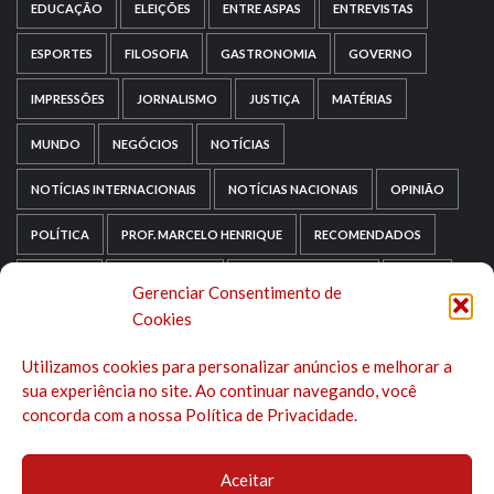
EDUCAÇÃO
ELEIÇÕES
ENTRE ASPAS
ENTREVISTAS
ESPORTES
FILOSOFIA
GASTRONOMIA
GOVERNO
IMPRESSÕES
JORNALISMO
JUSTIÇA
MATÉRIAS
MUNDO
NEGÓCIOS
NOTÍCIAS
NOTÍCIAS INTERNACIONAIS
NOTÍCIAS NACIONAIS
OPINIÃO
POLÍTICA
PROF. MARCELO HENRIQUE
RECOMENDADOS
RELIGIÃO
REPORTAGENS
RIO GRANDE DO SUL
SAÚDE
Gerenciar Consentimento de
Cookies
SAÚDE MENTAL
SEM CATEGORIA
SOCIOLOGIA
Utilizamos cookies para personalizar anúncios e melhorar a
TECNOLOGIA
TRIPADVISOR
TURISMO
sua experiência no site. Ao continuar navegando, você
concorda com a nossa Política de Privacidade.
Aceitar