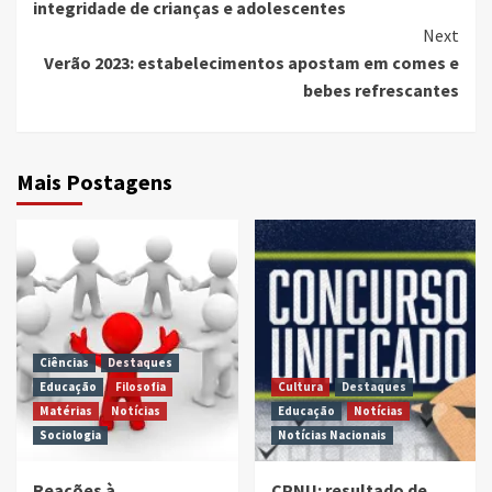
integridade de crianças e adolescentes
Next
Verão 2023: estabelecimentos apostam em comes e
bebes refrescantes
Mais Postagens
Ciências
Destaques
Educação
Filosofia
Cultura
Destaques
Matérias
Notícias
Educação
Notícias
Sociologia
Notícias Nacionais
Reações à
CPNU: resultado de