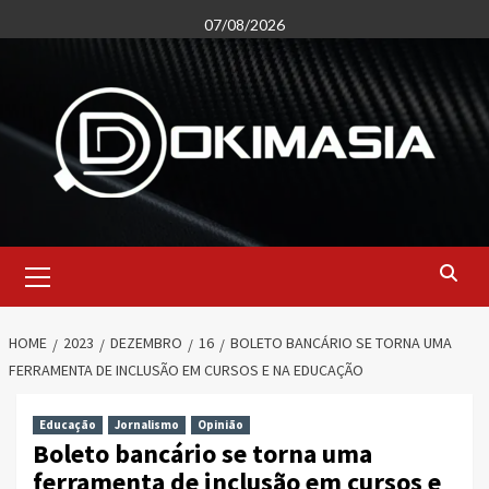
Skip
07/08/2026
to
content
Primary
Menu
HOME
2023
DEZEMBRO
16
BOLETO BANCÁRIO SE TORNA UMA
FERRAMENTA DE INCLUSÃO EM CURSOS E NA EDUCAÇÃO
Educação
Jornalismo
Opinião
Boleto bancário se torna uma
ferramenta de inclusão em cursos e