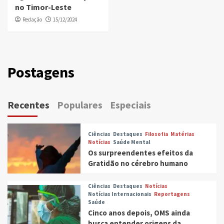
no Timor-Leste
Redação
15/12/2024
Postagens
Recentes
Populares
Especiais
Ciências
Destaques
Filosofia
Matérias
Notícias
Saúde Mental
Os surpreendentes efeitos da
Gratidão no cérebro humano
Ciências
Destaques
Notícias
Notícias Internacionais
Reportagens
Saúde
Cinco anos depois, OMS ainda
busca entender origens da