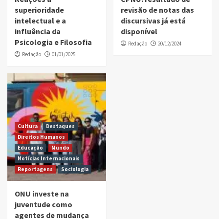
superioridade
revisão de notas das
intelectual e a
discursivas já está
influência da
disponível
Psicologia e Filosofia
Redação
20/12/2024
Redação
01/01/2025
Cultura
Destaques
Direitos Humanos
Educação
Mundo
Notícias Internacionais
Reportagens
Sociologia
ONU investe na
juventude como
agentes de mudança