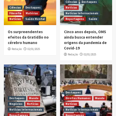
Ciências
Destaques
Ciências
Destaques
Notícias
Filosofia
Matérias
Notícias Internacionais
Notícias
Saúde Mental
Reportagens
Saúde
Os surpreendentes
Cinco anos depois, OMS
efeitos da Gratidão no
ainda busca entender
cérebro humano
origens da pandemia de
Covid-19
Redação
02/01/2025
Redação
02/01/2025
Destaques
Destaques
Mundo
Direitos Humanos
Mundo
Negócios
Notícias
Notícias
Notícias Internacionais
Notícias Internacionais
Reportagens
Reportagens