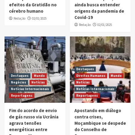
efeitos da Gratidão no
ainda busca entender
cérebro humano
origens da pandemia de
Covid-19
Redação
02/01/2025
Redação
02/01/2025
Destaques
Destaques
Mundo
Direitos Humanos
Mundo
Negócios
Notícias
Notícias
Notícias Internacionais
Notícias Internacionais
Reportagens
Reportagens
Fim do acordo de envio
Apostando em diálogo
de gás russo via Ucrânia
contra crises,
agrava tensões
Moçambique se despede
energéticas entre
do Conselho de