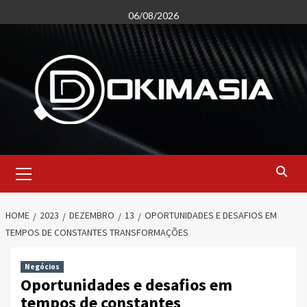
Skip
06/08/2026
to
content
Primary
Menu
HOME
2023
DEZEMBRO
13
OPORTUNIDADES E DESAFIOS EM
TEMPOS DE CONSTANTES TRANSFORMAÇÕES
Negócios
Oportunidades e desafios em
tempos de constantes