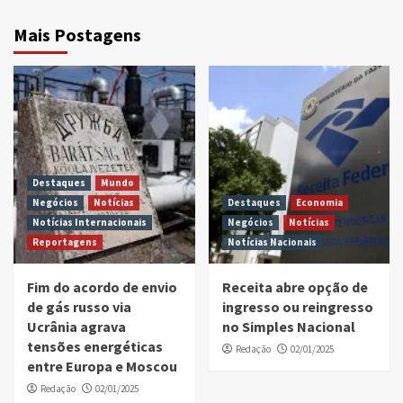
Mais Postagens
Destaques
Mundo
Negócios
Notícias
Destaques
Economia
Notícias Internacionais
Negócios
Notícias
Reportagens
Notícias Nacionais
Fim do acordo de envio
Receita abre opção de
de gás russo via
ingresso ou reingresso
Ucrânia agrava
no Simples Nacional
tensões energéticas
Redação
02/01/2025
entre Europa e Moscou
Redação
02/01/2025