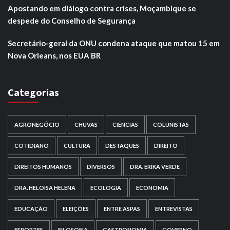
Apostando em diálogo contra crises, Moçambique se
despede do Conselho de Segurança
Secretário-geral da ONU condena ataque que matou 15 em
Nova Orleans, nos EUA BR
Categorias
AGRONEGÓCIO
CHUVAS
CIÊNCIAS
COLUNISTAS
COTIDIANO
CULTURA
DESTAQUES
DIREITO
DIREITOS HUMANOS
DIVERSOS
DRA. ERIKA VERDE
DRA. HELOISA HELENA
ECOLOGIA
ECONOMIA
EDUCAÇÃO
ELEIÇÕES
ENTRE ASPAS
ENTREVISTAS
ESPORTES
FILOSOFIA
GASTRONOMIA
GOVERNO