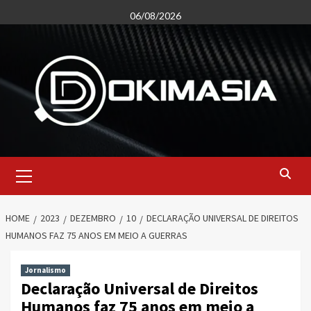
Skip
06/08/2026
to
content
Primary
Menu
HOME
2023
DEZEMBRO
10
DECLARAÇÃO UNIVERSAL DE DIREITOS
HUMANOS FAZ 75 ANOS EM MEIO A GUERRAS
Jornalismo
Declaração Universal de Direitos
Humanos faz 75 anos em meio a