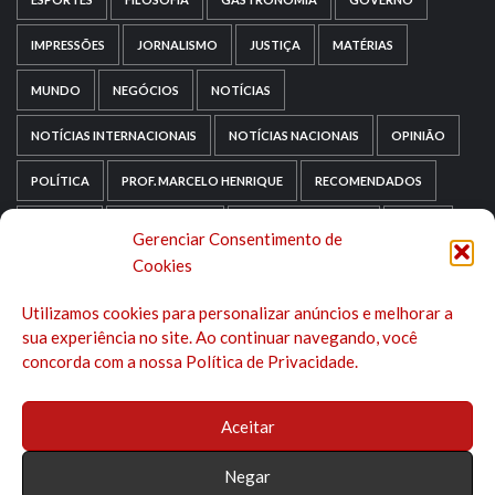
IMPRESSÕES
JORNALISMO
JUSTIÇA
MATÉRIAS
MUNDO
NEGÓCIOS
NOTÍCIAS
NOTÍCIAS INTERNACIONAIS
NOTÍCIAS NACIONAIS
OPINIÃO
POLÍTICA
PROF. MARCELO HENRIQUE
RECOMENDADOS
RELIGIÃO
REPORTAGENS
RIO GRANDE DO SUL
SAÚDE
Gerenciar Consentimento de
Cookies
SAÚDE MENTAL
SEM CATEGORIA
SOCIOLOGIA
Utilizamos cookies para personalizar anúncios e melhorar a
TECNOLOGIA
TRIPADVISOR
TURISMO
sua experiência no site. Ao continuar navegando, você
concorda com a nossa Política de Privacidade.
Aceitar
Negar
Instagram
Youtube