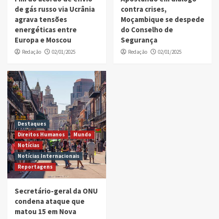
de gás russo via Ucrânia
contra crises,
agrava tensões
Moçambique se despede
energéticas entre
do Conselho de
Europa e Moscou
Segurança
Redação
02/01/2025
Redação
02/01/2025
Destaques
Direitos Humanos
Mundo
Notícias
Notícias Internacionais
Reportagens
Secretário-geral da ONU
condena ataque que
matou 15 em Nova