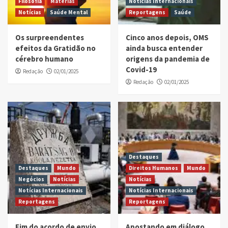
Filosofia
Matérias
Notícias Internacionais
Notícias
Saúde Mental
Reportagens
Saúde
Os surpreendentes
Cinco anos depois, OMS
efeitos da Gratidão no
ainda busca entender
cérebro humano
origens da pandemia de
Covid-19
Redação
02/01/2025
Redação
02/01/2025
Destaques
Destaques
Mundo
Direitos Humanos
Mundo
Negócios
Notícias
Notícias
Notícias Internacionais
Notícias Internacionais
Reportagens
Reportagens
Fim do acordo de envio
Apostando em diálogo