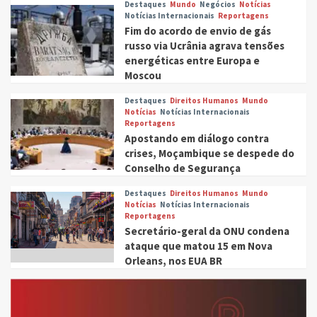
Destaques
Mundo
Negócios
Notícias
Notícias Internacionais
Reportagens
Fim do acordo de envio de gás
russo via Ucrânia agrava tensões
energéticas entre Europa e
Moscou
Destaques
Direitos Humanos
Mundo
Notícias
Notícias Internacionais
Reportagens
Apostando em diálogo contra
crises, Moçambique se despede do
Conselho de Segurança
Destaques
Direitos Humanos
Mundo
Notícias
Notícias Internacionais
Reportagens
Secretário-geral da ONU condena
ataque que matou 15 em Nova
Orleans, nos EUA BR