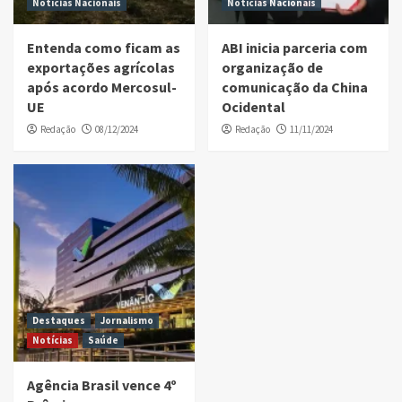
Notícias Nacionais
Notícias Nacionais
Entenda como ficam as
ABI inicia parceria com
exportações agrícolas
organização de
após acordo Mercosul-
comunicação da China
UE
Ocidental
Redação
08/12/2024
Redação
11/11/2024
Destaques
Jornalismo
Notícias
Saúde
Agência Brasil vence 4º