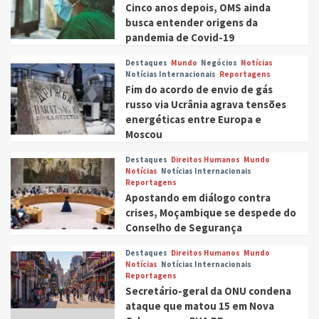
Cinco anos depois, OMS ainda
busca entender origens da
pandemia de Covid-19
Destaques
Mundo
Negócios
Notícias
Notícias Internacionais
Reportagens
Fim do acordo de envio de gás
russo via Ucrânia agrava tensões
energéticas entre Europa e
Moscou
Destaques
Direitos Humanos
Mundo
Notícias
Notícias Internacionais
Reportagens
Apostando em diálogo contra
crises, Moçambique se despede do
Conselho de Segurança
Destaques
Direitos Humanos
Mundo
Notícias
Notícias Internacionais
Reportagens
Secretário-geral da ONU condena
ataque que matou 15 em Nova