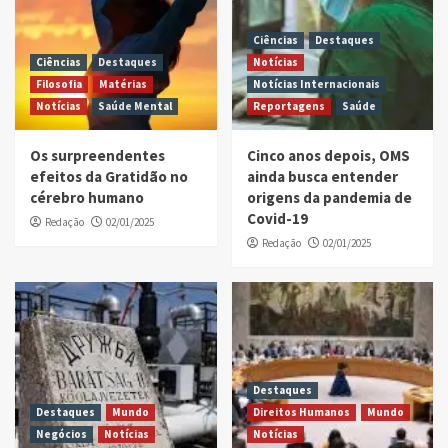
Ciências
Destaques
Ciências
Destaques
Notícias
Filosofia
Matérias
Notícias Internacionais
Notícias
Saúde Mental
Reportagens
Saúde
Os surpreendentes
Cinco anos depois, OMS
efeitos da Gratidão no
ainda busca entender
cérebro humano
origens da pandemia de
Covid-19
Redação
02/01/2025
Redação
02/01/2025
Destaques
Destaques
Mundo
Direitos Humanos
Mundo
Negócios
Notícias
Notícias