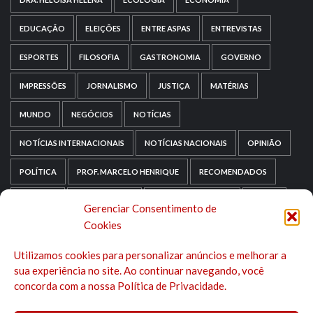
EDUCAÇÃO
ELEIÇÕES
ENTRE ASPAS
ENTREVISTAS
ESPORTES
FILOSOFIA
GASTRONOMIA
GOVERNO
IMPRESSÕES
JORNALISMO
JUSTIÇA
MATÉRIAS
MUNDO
NEGÓCIOS
NOTÍCIAS
NOTÍCIAS INTERNACIONAIS
NOTÍCIAS NACIONAIS
OPINIÃO
POLÍTICA
PROF. MARCELO HENRIQUE
RECOMENDADOS
RELIGIÃO
REPORTAGENS
RIO GRANDE DO SUL
SAÚDE
Gerenciar Consentimento de
Cookies
SAÚDE MENTAL
SEM CATEGORIA
SOCIOLOGIA
Utilizamos cookies para personalizar anúncios e melhorar a
TECNOLOGIA
TRIPADVISOR
TURISMO
sua experiência no site. Ao continuar navegando, você
concorda com a nossa Política de Privacidade.