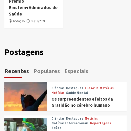
Prêmio
Einstein+Admirados de
Saúde
Redação
05/11/2024
Postagens
Recentes
Populares
Especiais
Ciências
Destaques
Filosofia
Matérias
Notícias
Saúde Mental
Os surpreendentes efeitos da
Gratidão no cérebro humano
Ciências
Destaques
Notícias
Notícias Internacionais
Reportagens
Saúde