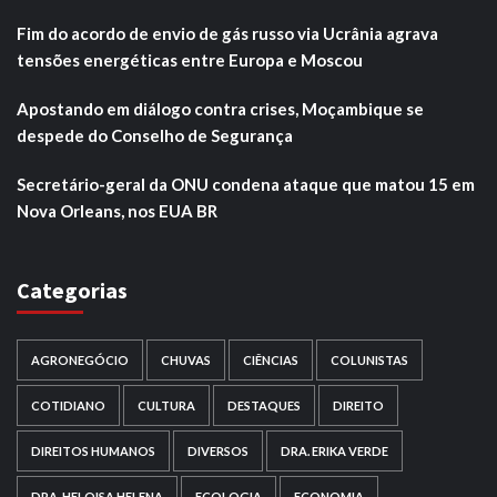
Fim do acordo de envio de gás russo via Ucrânia agrava
tensões energéticas entre Europa e Moscou
Apostando em diálogo contra crises, Moçambique se
despede do Conselho de Segurança
Secretário-geral da ONU condena ataque que matou 15 em
Nova Orleans, nos EUA BR
Categorias
AGRONEGÓCIO
CHUVAS
CIÊNCIAS
COLUNISTAS
COTIDIANO
CULTURA
DESTAQUES
DIREITO
DIREITOS HUMANOS
DIVERSOS
DRA. ERIKA VERDE
DRA. HELOISA HELENA
ECOLOGIA
ECONOMIA