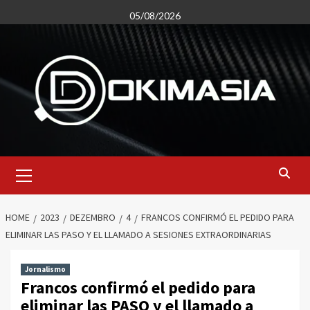
Skip
05/08/2026
to
content
Primary
Menu
HOME
2023
DEZEMBRO
4
FRANCOS CONFIRMÓ EL PEDIDO PARA
ELIMINAR LAS PASO Y EL LLAMADO A SESIONES EXTRAORDINARIAS
Jornalismo
Francos confirmó el pedido para
eliminar las PASO y el llamado a