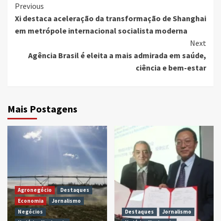
Continue
Previous
Xi destaca aceleração da transformação de Shanghai
Reading
em metrópole internacional socialista moderna
Next
Agência Brasil é eleita a mais admirada em saúde,
ciência e bem-estar
Mais Postagens
Agronegócio
Destaques
Economia
Jornalismo
Negócios
Destaques
Jornalismo