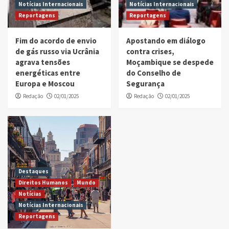
Notícias Internacionais
Notícias Internacionais
Reportagens
Reportagens
Fim do acordo de envio
Apostando em diálogo
de gás russo via Ucrânia
contra crises,
agrava tensões
Moçambique se despede
energéticas entre
do Conselho de
Europa e Moscou
Segurança
Redação
02/01/2025
Redação
02/01/2025
Destaques
Direitos Humanos
Mundo
Notícias
Notícias Internacionais
Reportagens