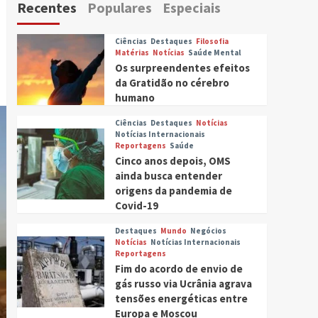
Recentes
Populares
Especiais
Ciências
Destaques
Filosofia
Matérias
Notícias
Saúde Mental
Os surpreendentes efeitos
da Gratidão no cérebro
humano
Ciências
Destaques
Notícias
Notícias Internacionais
Reportagens
Saúde
Cinco anos depois, OMS
ainda busca entender
origens da pandemia de
Covid-19
Destaques
Mundo
Negócios
Notícias
Notícias Internacionais
Reportagens
Fim do acordo de envio de
gás russo via Ucrânia agrava
tensões energéticas entre
Europa e Moscou