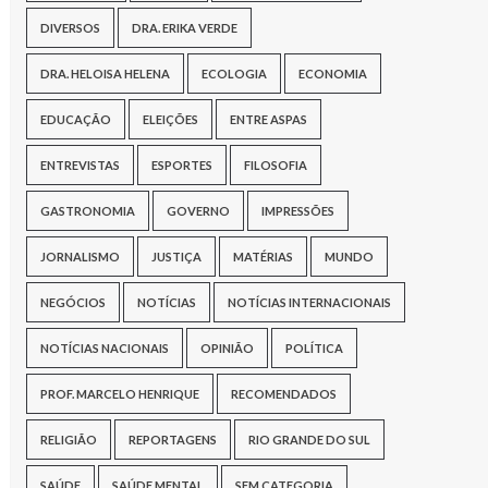
DIVERSOS
DRA. ERIKA VERDE
DRA. HELOISA HELENA
ECOLOGIA
ECONOMIA
EDUCAÇÃO
ELEIÇÕES
ENTRE ASPAS
ENTREVISTAS
ESPORTES
FILOSOFIA
GASTRONOMIA
GOVERNO
IMPRESSÕES
JORNALISMO
JUSTIÇA
MATÉRIAS
MUNDO
NEGÓCIOS
NOTÍCIAS
NOTÍCIAS INTERNACIONAIS
NOTÍCIAS NACIONAIS
OPINIÃO
POLÍTICA
PROF. MARCELO HENRIQUE
RECOMENDADOS
RELIGIÃO
REPORTAGENS
RIO GRANDE DO SUL
SAÚDE
SAÚDE MENTAL
SEM CATEGORIA