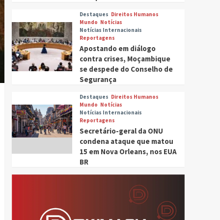
Destaques
Direitos Humanos
Mundo
Notícias
Notícias Internacionais
Reportagens
Apostando em diálogo
contra crises, Moçambique
se despede do Conselho de
Segurança
Destaques
Direitos Humanos
Mundo
Notícias
Notícias Internacionais
Reportagens
Secretário-geral da ONU
condena ataque que matou
15 em Nova Orleans, nos EUA
BR