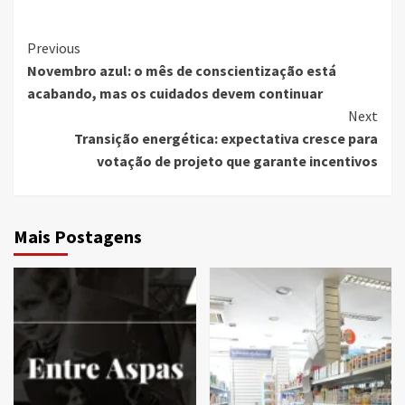
Continue
Previous
Novembro azul: o mês de conscientização está
Reading
acabando, mas os cuidados devem continuar
Next
Transição energética: expectativa cresce para
votação de projeto que garante incentivos
Mais Postagens