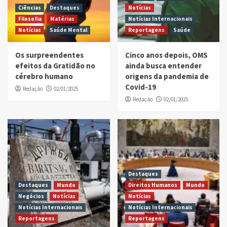
Ciências
Destaques
Notícias
Filosofia
Matérias
Notícias Internacionais
Notícias
Saúde Mental
Reportagens
Saúde
Os surpreendentes
Cinco anos depois, OMS
efeitos da Gratidão no
ainda busca entender
cérebro humano
origens da pandemia de
Covid-19
Redação
02/01/2025
Redação
02/01/2025
Destaques
Destaques
Mundo
Direitos Humanos
Mundo
Negócios
Notícias
Notícias
Notícias Internacionais
Notícias Internacionais
Reportagens
Reportagens