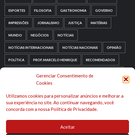
ESPORTES
FILOSOFIA
GASTRONOMIA
GOVERNO
IMPRESSÕES
JORNALISMO
JUSTIÇA
MATÉRIAS
MUNDO
NEGÓCIOS
NOTÍCIAS
NOTÍCIAS INTERNACIONAIS
NOTÍCIAS NACIONAIS
OPINIÃO
POLÍTICA
PROF. MARCELO HENRIQUE
RECOMENDADOS
RELIGIÃO
REPORTAGENS
RIO GRANDE DO SUL
SAÚDE
Gerenciar Consentimento de
Cookies
SAÚDE MENTAL
SEM CATEGORIA
SOCIOLOGIA
Utilizamos cookies para personalizar anúncios e melhorar a
TECNOLOGIA
TRIPADVISOR
TURISMO
sua experiência no site. Ao continuar navegando, você
concorda com a nossa Política de Privacidade.
Aceitar