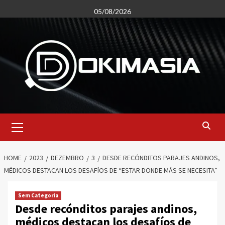
Skip
05/08/2026
to
content
Primary
Menu
HOME
2023
DEZEMBRO
3
DESDE RECÓNDITOS PARAJES ANDINOS,
MÉDICOS DESTACAN LOS DESAFÍOS DE “ESTAR DONDE MÁS SE NECESITA”
Sem Categoria
Desde recónditos parajes andinos,
médicos destacan los desafíos de