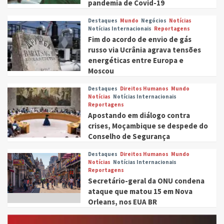
pandemia de Covid-19
Destaques
Mundo
Negócios
Notícias
Notícias Internacionais
Reportagens
Fim do acordo de envio de gás
russo via Ucrânia agrava tensões
energéticas entre Europa e
Moscou
Destaques
Direitos Humanos
Mundo
Notícias
Notícias Internacionais
Reportagens
Apostando em diálogo contra
crises, Moçambique se despede do
Conselho de Segurança
Destaques
Direitos Humanos
Mundo
Notícias
Notícias Internacionais
Reportagens
Secretário-geral da ONU condena
ataque que matou 15 em Nova
Orleans, nos EUA BR