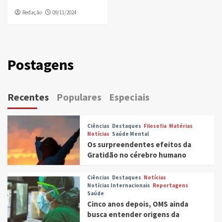
Redação
09/11/2024
Postagens
Recentes
Populares
Especiais
Ciências
Destaques
Filosofia
Matérias
Notícias
Saúde Mental
Os surpreendentes efeitos da
Gratidão no cérebro humano
Ciências
Destaques
Notícias
Notícias Internacionais
Reportagens
Saúde
Cinco anos depois, OMS ainda
busca entender origens da