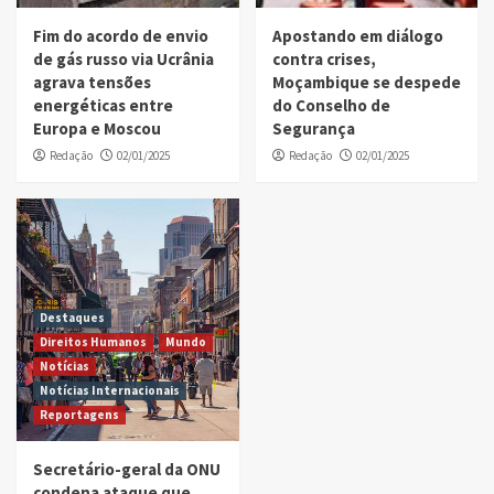
Fim do acordo de envio
Apostando em diálogo
de gás russo via Ucrânia
contra crises,
agrava tensões
Moçambique se despede
energéticas entre
do Conselho de
Europa e Moscou
Segurança
Redação
02/01/2025
Redação
02/01/2025
Destaques
Direitos Humanos
Mundo
Notícias
Notícias Internacionais
Reportagens
Secretário-geral da ONU
condena ataque que