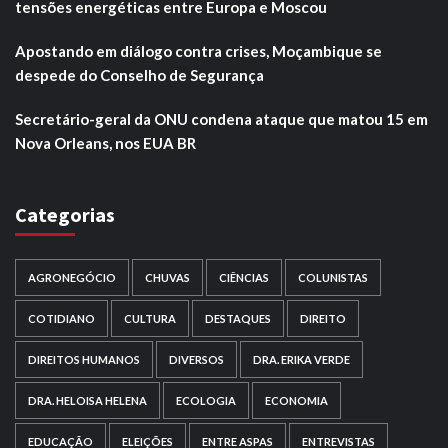
tensões energéticas entre Europa e Moscou
Apostando em diálogo contra crises, Moçambique se
despede do Conselho de Segurança
Secretário-geral da ONU condena ataque que matou 15 em
Nova Orleans, nos EUA BR
Categorias
AGRONEGÓCIO
CHUVAS
CIÊNCIAS
COLUNISTAS
COTIDIANO
CULTURA
DESTAQUES
DIREITO
DIREITOS HUMANOS
DIVERSOS
DRA. ERIKA VERDE
DRA. HELOISA HELENA
ECOLOGIA
ECONOMIA
EDUCAÇÃO
ELEIÇÕES
ENTRE ASPAS
ENTREVISTAS