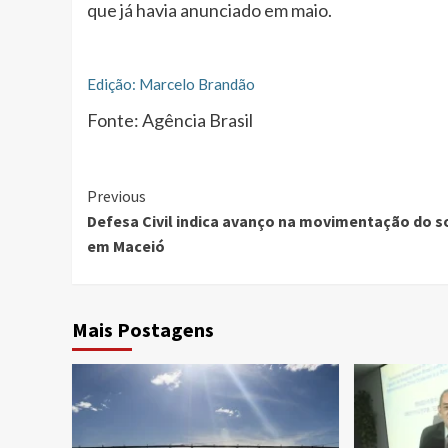
que já havia anunciado em maio.
Edição: Marcelo Brandão
Fonte: Agência Brasil
Continue
Previous
Defesa Civil indica avanço na movimentação do s
Reading
em Maceió
Mais Postagens