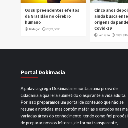
Os surpreendentes efeitos
Cinco anos depo
da Gratidão no cérebro
ainda busca ent
humano
origens da pand
Covid-19
Redação
02/01/2025
Redação
02/01/20
Portal Dokimasia
A palavra grega Dokimasia remonta a uma prova de
cidadania à qual era submetido o aspirante à vida adulta.
Por isso preparamos um portal de conteúdo que não se
resume a notícias, mas contém matérias e estudos nas ma
variadas áreas do conhecimento, tendo como fiel propós
de preparar nossos leitores, de forma transparente,