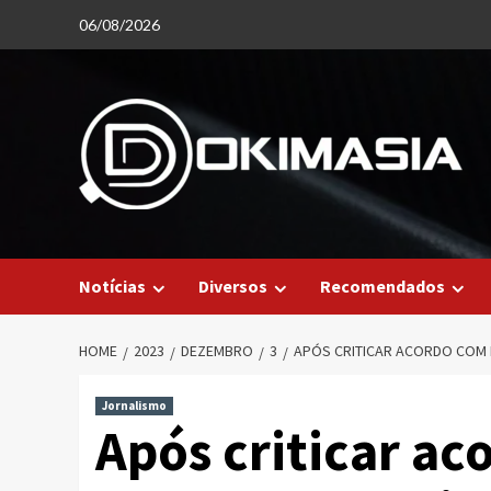
Skip
06/08/2026
to
content
Notícias
Diversos
Recomendados
HOME
2023
DEZEMBRO
3
APÓS CRITICAR ACORDO COM
Jornalismo
Após criticar a