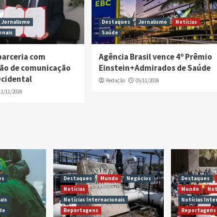
Jornalismo
Destaques
Jornalismo
Notícias
onais
Saúde
 parceria com
Agência Brasil vence 4º Prêmio
ão de comunicação
Einstein+Admirados de Saúde
Ocidental
Redação
05/11/2024
11/11/2024
es
Destaques
Mundo
Negócios
Destaques
Notícias
Mundo
Not
ais
Notícias Internacionais
Notícias Inte
de
Reportagens
Reportagens