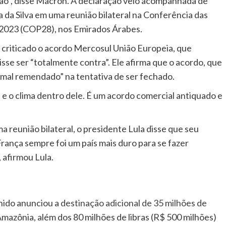
ção”, disse Macron. A declaração veio acompanhada de
a da Silva em uma reunião bilateral na Conferência das
2023 (COP28), nos Emirados Árabes.
r criticado o acordo Mercosul União Europeia, que
sse ser “totalmente contra”. Ele afirma que o acordo, que
mal remendado” na tentativa de ser fechado.
 e o clima dentro dele. É um acordo comercial antiquado e
a reunião bilateral, o presidente Lula disse que seu
França sempre foi um país mais duro para se fazer
 afirmou Lula.
nido anunciou a
destinação adicional de 35 milhões de
mazônia, além dos 80 milhões de libras (R$ 500 milhões)