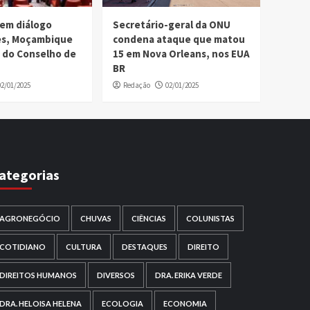
em diálogo
Secretário-geral da ONU
ses, Moçambique
condena ataque que matou
 do Conselho de
15 em Nova Orleans, nos EUA
BR
02/01/2025
Redação
02/01/2025
ategorias
AGRONEGÓCIO
CHUVAS
CIÊNCIAS
COLUNISTAS
COTIDIANO
CULTURA
DESTAQUES
DIREITO
DIREITOS HUMANOS
DIVERSOS
DRA. ERIKA VERDE
DRA. HELOISA HELENA
ECOLOGIA
ECONOMIA