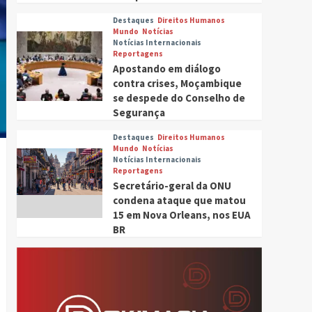
Destaques
Direitos Humanos
Mundo
Notícias
Notícias Internacionais
Reportagens
Apostando em diálogo
contra crises, Moçambique
se despede do Conselho de
Segurança
Destaques
Direitos Humanos
Mundo
Notícias
Notícias Internacionais
Reportagens
Secretário-geral da ONU
condena ataque que matou
15 em Nova Orleans, nos EUA
BR