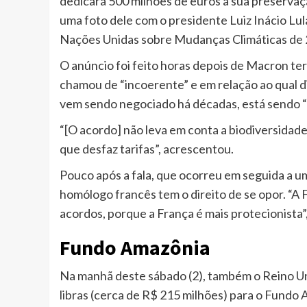
dedicará 500 milhões de euros à sua preserva
uma foto dele com o presidente Luiz Inácio Lul
Nações Unidas sobre Mudanças Climáticas de 
O anúncio foi feito horas depois de Macron te
chamou de “incoerente” e em relação ao qual di
vem sendo negociado há décadas, está sendo “
“[O acordo] não leva em conta a biodiversidade
que desfaz tarifas”, acrescentou.
Pouco após a fala, que ocorreu em seguida a um
homólogo francês tem o direito de se opor. “A 
acordos, porque a França é mais protecionista”,
Fundo Amazônia
Na manhã deste sábado (2), também o Reino U
libras
(cerca de R$ 215 milhões) para o Fundo A