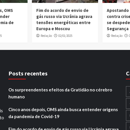
is, OMS
Fim do acordo de envio de
Apostando 
ender
gás russo via Ucrânia agrava
contra cri
emia de
tensões energéticas entre
se despede
Europa e Moscou
Segurança
25
Redação
02/01/2025
Redação
Posts recentes
C
Os surpreendentes efeitos da Gratidão no cérebro
humano
Cinco anos depois, OMS ainda busca entender origens
is
da pandemia de Covid-19
ito
Fim do acordo de envio de gás russo via Ucrânia agrava