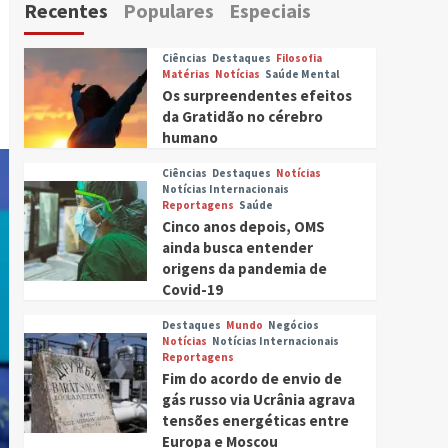
Recentes
Populares
Especiais
Ciências
Destaques
Filosofia
Matérias
Notícias
Saúde Mental
Os surpreendentes efeitos
da Gratidão no cérebro
humano
Ciências
Destaques
Notícias
Notícias Internacionais
Reportagens
Saúde
Cinco anos depois, OMS
ainda busca entender
origens da pandemia de
Covid-19
Destaques
Mundo
Negócios
Notícias
Notícias Internacionais
Reportagens
Fim do acordo de envio de
gás russo via Ucrânia agrava
tensões energéticas entre
Europa e Moscou