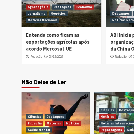
Agronegócio
Destaques
Economia
Jornalismo
Negócios
Destaques
Notícias Nacionais
Notícias Naci
Entenda como ficam as
ABI inicia
exportações agrícolas após
organizaç
acordo Mercosul-UE
da China 
Redação
08/12/2024
Redação
Não Deixe de Ler
Ciências
Destaqu
Ciências
Destaques
Notícias
Filosofia
Matérias
Notícias
Notícias Internacion
Saúde Mental
Reportagens
Saú