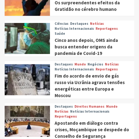
Os surpreendentes efeitos da
Gratidão no cérebro humano
Ciências
Destaques
Notícias
Notícias Internacionais
Reportagens
Saúde
Cinco anos depois, OMS ainda
busca entender origens da
pandemia de Covid-19
Destaques
Mundo
Negócios
Notícias
Notícias Internacionais
Reportagens
Fim do acordo de envio de gás
russo via Ucrânia agrava tensões
energéticas entre Europa e
Moscou
Destaques
Direitos Humanos
Mundo
Notícias
Notícias Internacionais
Reportagens
Apostando em diálogo contra
crises, Moçambique se despede do
Conselho de Segurança