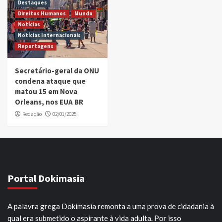
Destaques
Direitos Humanos
Mundo
Notícias
Notícias Internacionais
Reportagens
Secretário-geral da ONU
condena ataque que
matou 15 em Nova
Orleans, nos EUA BR
Redação
02/01/2025
Portal Dokimasia
A palavra grega Dokimasia remonta a uma prova de cidadania à
qual era submetido o aspirante à vida adulta. Por isso