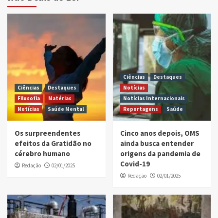
Ciências
Destaques
Ciências
Destaques
Notícias
Filosofia
Matérias
Notícias Internacionais
Notícias
Saúde Mental
Reportagens
Saúde
Os surpreendentes
Cinco anos depois, OMS
efeitos da Gratidão no
ainda busca entender
cérebro humano
origens da pandemia de
Covid-19
Redação
02/01/2025
Redação
02/01/2025