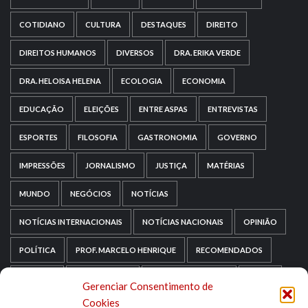
COTIDIANO
CULTURA
DESTAQUES
DIREITO
DIREITOS HUMANOS
DIVERSOS
DRA. ERIKA VERDE
DRA. HELOISA HELENA
ECOLOGIA
ECONOMIA
EDUCAÇÃO
ELEIÇÕES
ENTRE ASPAS
ENTREVISTAS
ESPORTES
FILOSOFIA
GASTRONOMIA
GOVERNO
IMPRESSÕES
JORNALISMO
JUSTIÇA
MATÉRIAS
MUNDO
NEGÓCIOS
NOTÍCIAS
NOTÍCIAS INTERNACIONAIS
NOTÍCIAS NACIONAIS
OPINIÃO
POLÍTICA
PROF. MARCELO HENRIQUE
RECOMENDADOS
RELIGIÃO
REPORTAGENS
RIO GRANDE DO SUL
SAÚDE
Gerenciar Consentimento de
Cookies
SAÚDE MENTAL
SEM CATEGORIA
SOCIOLOGIA