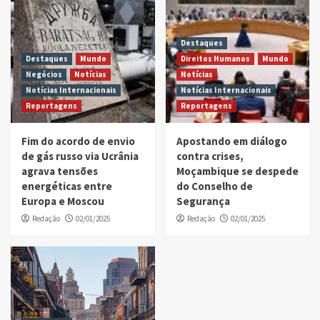
Destaques
Destaques
Mundo
Direitos Humanos
Mundo
Negócios
Notícias
Notícias
Notícias Internacionais
Notícias Internacionais
Reportagens
Reportagens
Fim do acordo de envio
Apostando em diálogo
de gás russo via Ucrânia
contra crises,
agrava tensões
Moçambique se despede
energéticas entre
do Conselho de
Europa e Moscou
Segurança
Redação
02/01/2025
Redação
02/01/2025