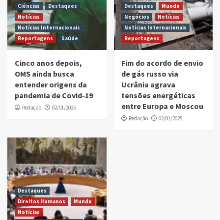
Ciências
Destaques
Destaques
Mundo
Notícias
Negócios
Notícias
Notícias Internacionais
Notícias Internacionais
Reportagens
Saúde
Reportagens
Cinco anos depois,
Fim do acordo de envio
OMS ainda busca
de gás russo via
entender origens da
Ucrânia agrava
pandemia de Covid-19
tensões energéticas
entre Europa e Moscou
Redação
02/01/2025
Redação
02/01/2025
Destaques
Direitos Humanos
Mundo
Notícias