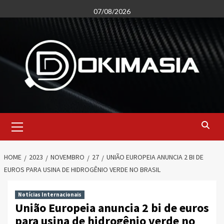
Skip
07/08/2026
to
content
Primary
Menu
HOME
2023
NOVEMBRO
27
UNIÃO EUROPEIA ANUNCIA 2 BI DE
EUROS PARA USINA DE HIDROGÊNIO VERDE NO BRASIL
Notícias Internacionais
União Europeia anuncia 2 bi de euros
para usina de hidrogênio verde no