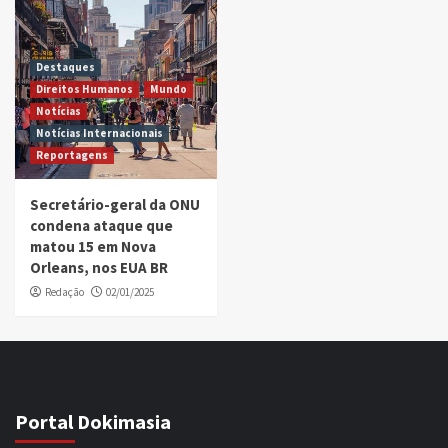
Destaques
Direitos Humanos
Mundo
Notícias
Notícias Internacionais
Reportagens
Secretário-geral da ONU
condena ataque que
matou 15 em Nova
Orleans, nos EUA BR
Redação
02/01/2025
Portal Dokimasia