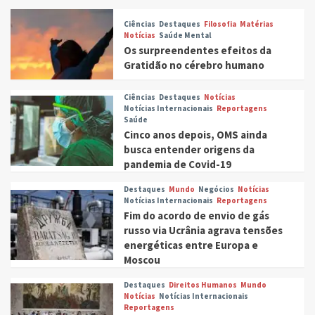
Ciências
Destaques
Filosofia
Matérias
Notícias
Saúde Mental
Os surpreendentes efeitos da
Gratidão no cérebro humano
Ciências
Destaques
Notícias
Notícias Internacionais
Reportagens
Saúde
Cinco anos depois, OMS ainda
busca entender origens da
pandemia de Covid-19
Destaques
Mundo
Negócios
Notícias
Notícias Internacionais
Reportagens
Fim do acordo de envio de gás
russo via Ucrânia agrava tensões
energéticas entre Europa e
Moscou
Destaques
Direitos Humanos
Mundo
Notícias
Notícias Internacionais
Reportagens