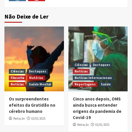
Instagram
Youtube
Não Deixe de Ler
Ciências
Destaques
Ciências
Destaques
Notícias
Filosofia
Matérias
Notícias Internacionais
Notícias
Saúde Mental
Reportagens
Saúde
Os surpreendentes
Cinco anos depois, OMS
efeitos da Gratidão no
ainda busca entender
cérebro humano
origens da pandemia de
Covid-19
Redação
02/01/2025
Redação
02/01/2025