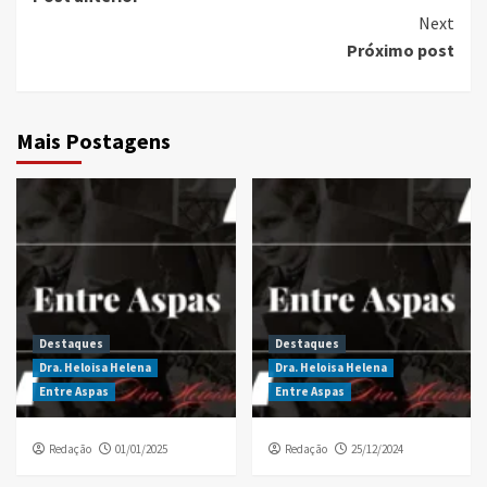
Reading
Next
Próximo post
Mais Postagens
Destaques
Destaques
Dra. Heloisa Helena
Dra. Heloisa Helena
Entre Aspas
Entre Aspas
Redação
01/01/2025
Redação
25/12/2024