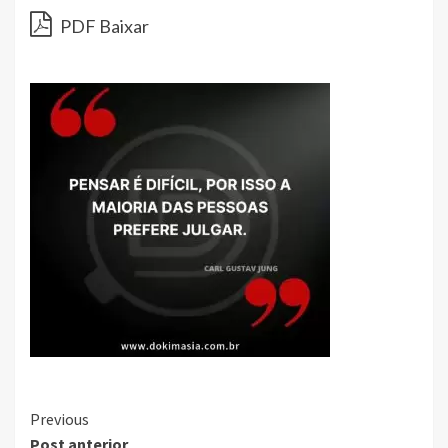
PDF Baixar
Continue
Previous
Post anterior