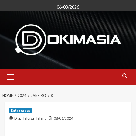
Skip
06/08/2026
to
content
Primary
Menu
HOME
2024
JANEIRO
8
Entre Aspas
Dra. Heloisa Helena
08/01/2024