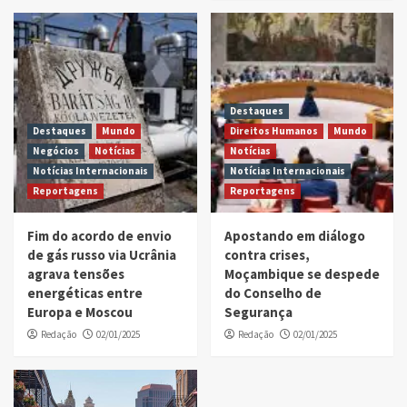
Destaques
Destaques
Mundo
Direitos Humanos
Mundo
Negócios
Notícias
Notícias
Notícias Internacionais
Notícias Internacionais
Reportagens
Reportagens
Fim do acordo de envio
Apostando em diálogo
de gás russo via Ucrânia
contra crises,
agrava tensões
Moçambique se despede
energéticas entre
do Conselho de
Europa e Moscou
Segurança
Redação
02/01/2025
Redação
02/01/2025