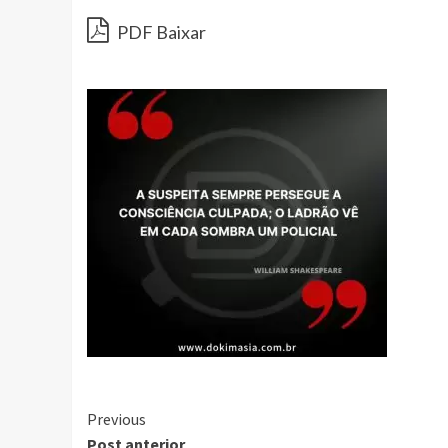
PDF Baixar
Continue
Previous
Post anterior