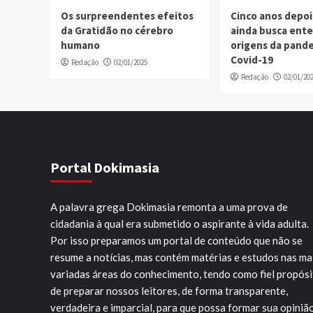
Os surpreendentes efeitos
Cinco anos depo
da Gratidão no cérebro
ainda busca ent
humano
origens da pand
Covid-19
Redação
02/01/2025
Redação
02/01/20
Portal Dokimasia
A palavra grega Dokimasia remonta a uma prova de
cidadania à qual era submetido o aspirante à vida adulta.
Por isso preparamos um portal de conteúdo que não se
resume a notícias, mas contém matérias e estudos nas ma
variadas áreas do conhecimento, tendo como fiel propós
de preparar nossos leitores, de forma transparente,
verdadeira e imparcial, para que possa formar sua opiniã