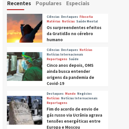
Recentes
Populares
Especiais
Ciências
Destaques
Filosofia
Matérias
Notícias
Saúde Mental
Os surpreendentes efeitos
da Gratidão no cérebro
humano
Ciências
Destaques
Notícias
Notícias Internacionais
Reportagens
Saúde
Cinco anos depois, OMS
ainda busca entender
origens da pandemia de
Covid-19
Destaques
Mundo
Negócios
Notícias
Notícias Internacionais
Reportagens
Fim do acordo de envio de
gás russo via Ucrânia agrava
tensões energéticas entre
Europa e Moscou