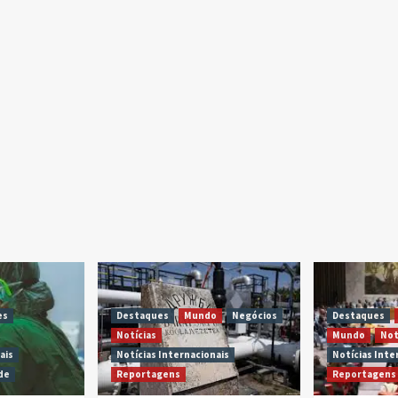
es
Destaques
Mundo
Negócios
Destaques
Notícias
Mundo
Not
ais
Notícias Internacionais
Notícias Inte
de
Reportagens
Reportagens