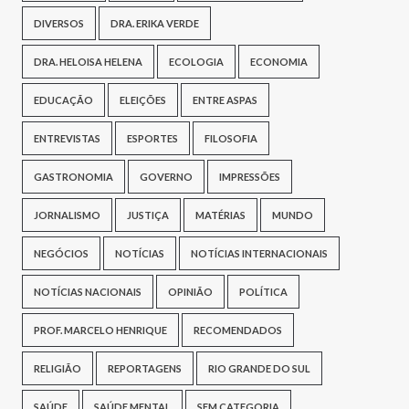
DIVERSOS
DRA. ERIKA VERDE
DRA. HELOISA HELENA
ECOLOGIA
ECONOMIA
EDUCAÇÃO
ELEIÇÕES
ENTRE ASPAS
ENTREVISTAS
ESPORTES
FILOSOFIA
GASTRONOMIA
GOVERNO
IMPRESSÕES
JORNALISMO
JUSTIÇA
MATÉRIAS
MUNDO
NEGÓCIOS
NOTÍCIAS
NOTÍCIAS INTERNACIONAIS
NOTÍCIAS NACIONAIS
OPINIÃO
POLÍTICA
PROF. MARCELO HENRIQUE
RECOMENDADOS
RELIGIÃO
REPORTAGENS
RIO GRANDE DO SUL
SAÚDE
SAÚDE MENTAL
SEM CATEGORIA