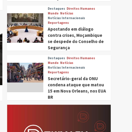
Destaques
Direitos Humanos
Mundo
Notícias
Notícias Internacionais
Reportagens
Apostando em diálogo
contra crises, Moçambique
se despede do Conselho de
Segurança
Destaques
Direitos Humanos
Mundo
Notícias
Notícias Internacionais
Reportagens
Secretário-geral da ONU
condena ataque que matou
15 em Nova Orleans, nos EUA
BR