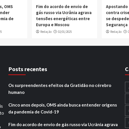
is, OMS
Fim do acordo de envio de
Apostando 
ender
gás russo via Ucrânia agrava
contra cri
emia de
tensões energéticas entre
se despede
Europa e Moscou
Segurança
25
Redação
02/01/2025
Redação
Posts recentes
C
Os surpreendentes efeitos da Gratidão no cérebro
humano
Cinco anos depois, OMS ainda busca entender origens
is
da pandemia de Covid-19
ito
Fim do acordo de envio de gás russo via Ucrânia agrava
o