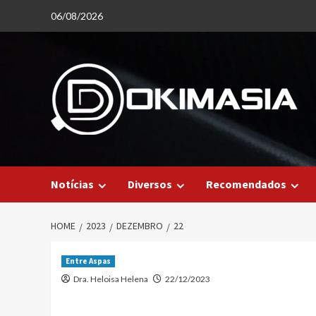
Skip
06/08/2026
to
content
Notícias
Diversos
Recomendados
HOME
2023
DEZEMBRO
22
Entre Aspas
Dra. Heloisa Helena
22/12/2023