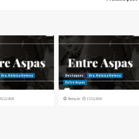
Dra. Heloisa Helena
Destaques
Dra. Heloisa Helena
Entre Aspas
25/12/2024
Redação
17/12/2024