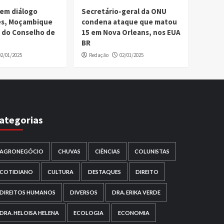
em diálogo
Secretário-geral da ONU
ses, Moçambique
condena ataque que matou
 do Conselho de
15 em Nova Orleans, nos EUA
BR
02/01/2025
Redação
02/01/2025
ategorias
AGRONEGÓCIO
CHUVAS
CIÊNCIAS
COLUNISTAS
COTIDIANO
CULTURA
DESTAQUES
DIREITO
DIREITOS HUMANOS
DIVERSOS
DRA. ERIKA VERDE
DRA. HELOISA HELENA
ECOLOGIA
ECONOMIA