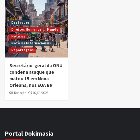
Destaques
Direitos Humanos
Mundo
Notícias
Notícias Internacionais
Reportagens
Secretário-geral da ONU
condena ataque que
matou 15 em Nova
Orleans, nos EUA BR
Redação
02/01/2025
Portal Dokimasia