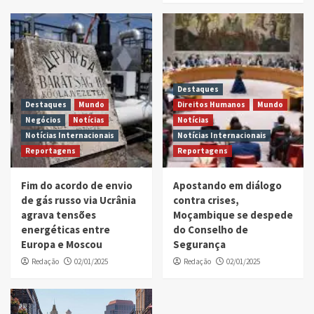
Destaques
Destaques
Mundo
Direitos Humanos
Mundo
Negócios
Notícias
Notícias
Notícias Internacionais
Notícias Internacionais
Reportagens
Reportagens
Fim do acordo de envio
Apostando em diálogo
de gás russo via Ucrânia
contra crises,
agrava tensões
Moçambique se despede
energéticas entre
do Conselho de
Europa e Moscou
Segurança
Redação
02/01/2025
Redação
02/01/2025