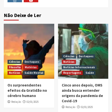
Instagram
Youtube
Não Deixe de Ler
Ciências
Destaques
Ciências
Destaques
Notícias
Filosofia
Matérias
Notícias Internacionais
Notícias
Saúde Mental
Reportagens
Saúde
Os surpreendentes
Cinco anos depois, OMS
efeitos da Gratidão no
ainda busca entender
cérebro humano
origens da pandemia de
Covid-19
Redação
02/01/2025
Redação
02/01/2025