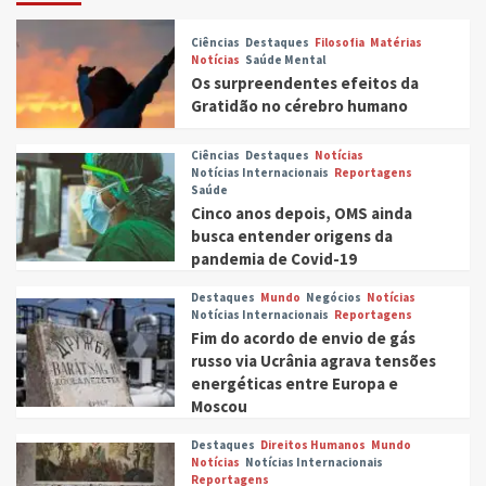
Ciências
Destaques
Filosofia
Matérias
Notícias
Saúde Mental
Os surpreendentes efeitos da
Gratidão no cérebro humano
Ciências
Destaques
Notícias
Notícias Internacionais
Reportagens
Saúde
Cinco anos depois, OMS ainda
busca entender origens da
pandemia de Covid-19
Destaques
Mundo
Negócios
Notícias
Notícias Internacionais
Reportagens
Fim do acordo de envio de gás
russo via Ucrânia agrava tensões
energéticas entre Europa e
Moscou
Destaques
Direitos Humanos
Mundo
Notícias
Notícias Internacionais
Reportagens