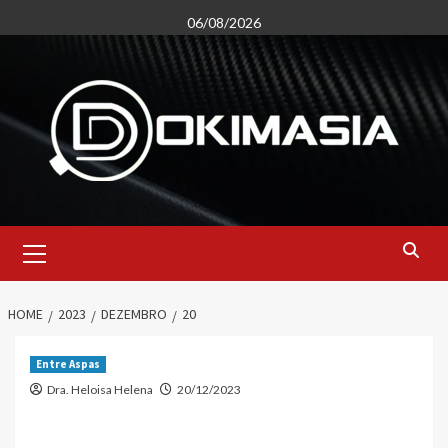
Skip
06/08/2026
to
content
Primary
Menu
HOME
2023
DEZEMBRO
20
Entre Aspas
Dra. Heloisa Helena
20/12/2023