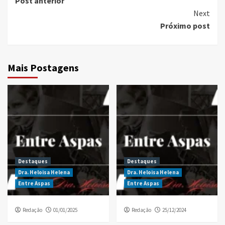
Post anterior
Reading
Next
Próximo post
Mais Postagens
Destaques
Destaques
Dra. Heloisa Helena
Dra. Heloisa Helena
Entre Aspas
Entre Aspas
Redação
01/01/2025
Redação
25/12/2024