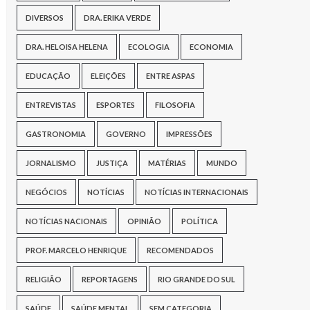
DIVERSOS
DRA. ERIKA VERDE
DRA. HELOISA HELENA
ECOLOGIA
ECONOMIA
EDUCAÇÃO
ELEIÇÕES
ENTRE ASPAS
ENTREVISTAS
ESPORTES
FILOSOFIA
GASTRONOMIA
GOVERNO
IMPRESSÕES
JORNALISMO
JUSTIÇA
MATÉRIAS
MUNDO
NEGÓCIOS
NOTÍCIAS
NOTÍCIAS INTERNACIONAIS
NOTÍCIAS NACIONAIS
OPINIÃO
POLÍTICA
PROF. MARCELO HENRIQUE
RECOMENDADOS
RELIGIÃO
REPORTAGENS
RIO GRANDE DO SUL
SAÚDE
SAÚDE MENTAL
SEM CATEGORIA