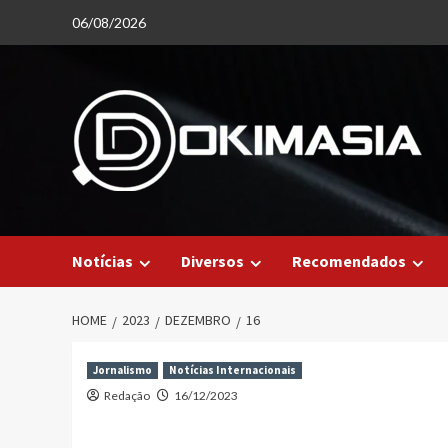
Skip
06/08/2026
to
content
Notícias
Diversos
Recomendados
HOME
2023
DEZEMBRO
16
Jornalismo
Notícias Internacionais
Redação
16/12/2023