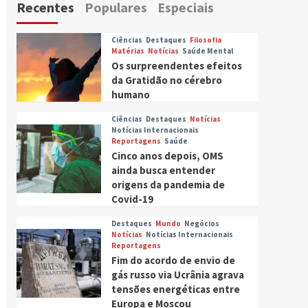
Recentes
Populares
Especiais
Ciências
Destaques
Filosofia
Matérias
Notícias
Saúde Mental
Os surpreendentes efeitos
da Gratidão no cérebro
humano
Ciências
Destaques
Notícias
Notícias Internacionais
Reportagens
Saúde
Cinco anos depois, OMS
ainda busca entender
origens da pandemia de
Covid-19
Destaques
Mundo
Negócios
Notícias
Notícias Internacionais
Reportagens
Fim do acordo de envio de
gás russo via Ucrânia agrava
tensões energéticas entre
Europa e Moscou