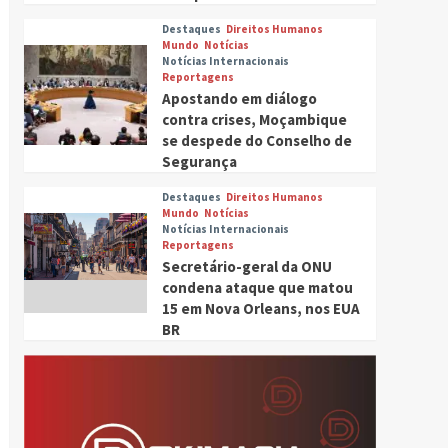
Destaques
Direitos Humanos
Mundo
Notícias
Notícias Internacionais
Reportagens
Apostando em diálogo
contra crises, Moçambique
se despede do Conselho de
Segurança
Destaques
Direitos Humanos
Mundo
Notícias
Notícias Internacionais
Reportagens
Secretário-geral da ONU
condena ataque que matou
15 em Nova Orleans, nos EUA
BR